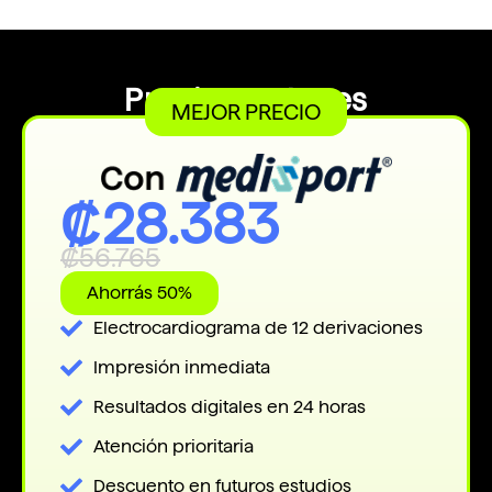
Precios y planes
MEJOR PRECIO
₡28.383
₡56.765
Ahorrás 50%
Electrocardiograma de 12 derivaciones
Impresión inmediata
Resultados digitales en 24 horas
Atención prioritaria
Descuento en futuros estudios