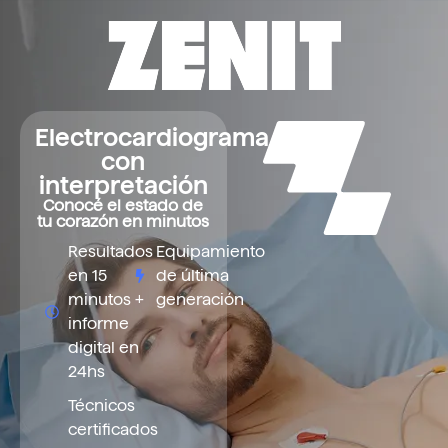
Electrocardiograma
con
interpretación
Conocé el estado de
tu corazón en minutos
Resultados
Equipamiento
en 15
de última
minutos +
generación
informe
digital en
24hs
Técnicos
certificados