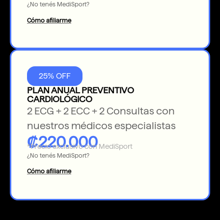
¿No tenés MediSport?
Cómo afiliarme
25% OFF
PLAN ANUAL PREVENTIVO
CARDIOLÓGICO
2 ECG + 2 ECC + 2 Consultas con
nuestros médicos especialistas
₡220.000
*Precio exclusivo con MediSport
¿No tenés MediSport?
Cómo afiliarme